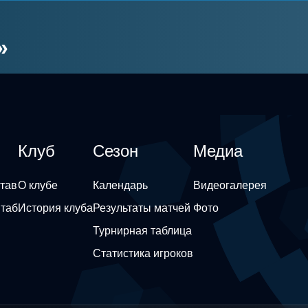
»
Клуб
Сезон
Медиа
тав
О клубе
Календарь
Видеогалерея
штаб
История клуба
Результаты матчей
Фото
Турнирная таблица
Статистика игроков