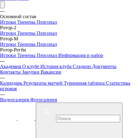
---
Основной состав
Игроки
Тренеры
Персонал
Ротор-2
Игроки
Тренеры
Персонал
Ротор-М
Игроки
Тренеры
Персонал
Ротор-Регби
Игроки
Тренеры
Персонал
Информация и набор
---
Академия
О клубе
История клуба
Стадион
Документы
Контакты
Закупки
Вакансии
---
Календарь
Результаты матчей
Турнирная таблица
Статистика
игроков
---
Видеогалерея
Фотогалерея