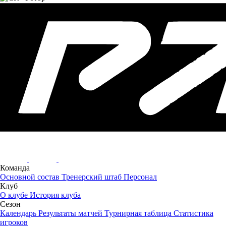
Команда
Основной состав
Тренерский штаб
Персонал
Клуб
О клубе
История клуба
Сезон
Календарь
Результаты матчей
Турнирная таблица
Статистика
игроков