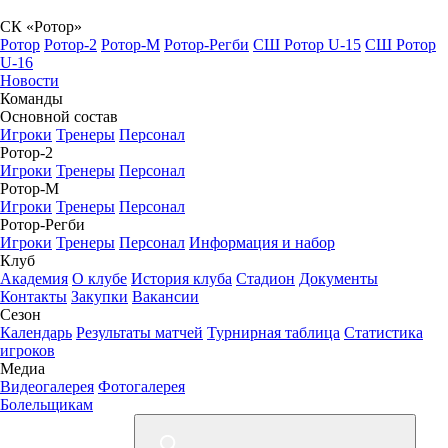
СК «Ротор»
Ротор
Ротор-2
Ротор-М
Ротор-Регби
СШ Ротор U-15
СШ Ротор
U-16
Новости
Команды
Основной состав
Игроки
Тренеры
Персонал
Ротор-2
Игроки
Тренеры
Персонал
Ротор-М
Игроки
Тренеры
Персонал
Ротор-Регби
Игроки
Тренеры
Персонал
Информация и набор
Клуб
Академия
О клубе
История клуба
Стадион
Документы
Контакты
Закупки
Вакансии
Сезон
Календарь
Результаты матчей
Турнирная таблица
Статистика
игроков
Медиа
Видеогалерея
Фотогалерея
Болельщикам