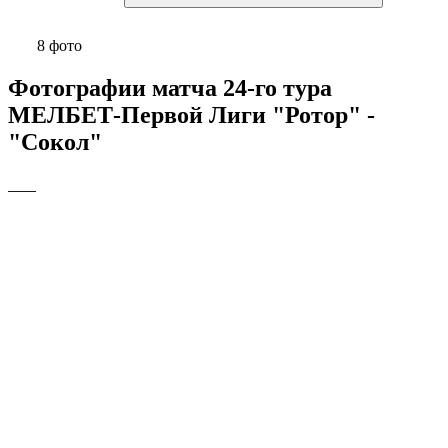
8 фото
Фотографии матча 24-го тура
МЕЛБЕТ-Первой Лиги "Ротор" -
"Сокол"