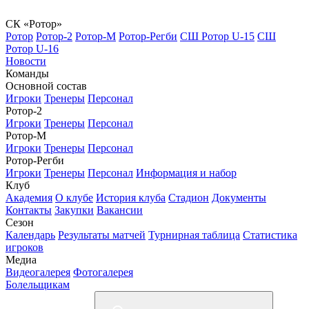
СК «Ротор»
Ротор
Ротор-2
Ротор-М
Ротор-Регби
СШ Ротор U-15
СШ
Ротор U-16
Новости
Команды
Основной состав
Игроки
Тренеры
Персонал
Ротор-2
Игроки
Тренеры
Персонал
Ротор-М
Игроки
Тренеры
Персонал
Ротор-Регби
Игроки
Тренеры
Персонал
Информация и набор
Клуб
Академия
О клубе
История клуба
Стадион
Документы
Контакты
Закупки
Вакансии
Сезон
Календарь
Результаты матчей
Турнирная таблица
Статистика
игроков
Медиа
Видеогалерея
Фотогалерея
Болельщикам