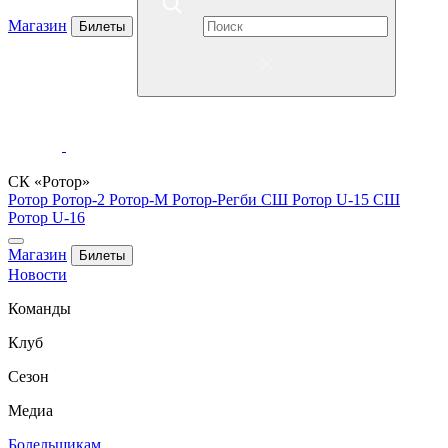
Магазин
Билеты
СК «Ротор»
Ротор
Ротор-2
Ротор-М
Ротор-Регби
СШ Ротор U-15
СШ
Ротор U-16
Магазин
Билеты
Новости
Команды
Клуб
Сезон
Медиа
Болельщикам