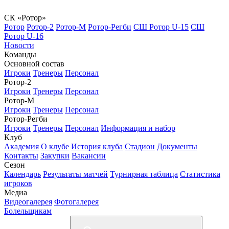
СК «Ротор»
Ротор
Ротор-2
Ротор-М
Ротор-Регби
СШ Ротор U-15
СШ
Ротор U-16
Новости
Команды
Основной состав
Игроки
Тренеры
Персонал
Ротор-2
Игроки
Тренеры
Персонал
Ротор-М
Игроки
Тренеры
Персонал
Ротор-Регби
Игроки
Тренеры
Персонал
Информация и набор
Клуб
Академия
О клубе
История клуба
Стадион
Документы
Контакты
Закупки
Вакансии
Сезон
Календарь
Результаты матчей
Турнирная таблица
Статистика
игроков
Медиа
Видеогалерея
Фотогалерея
Болельщикам