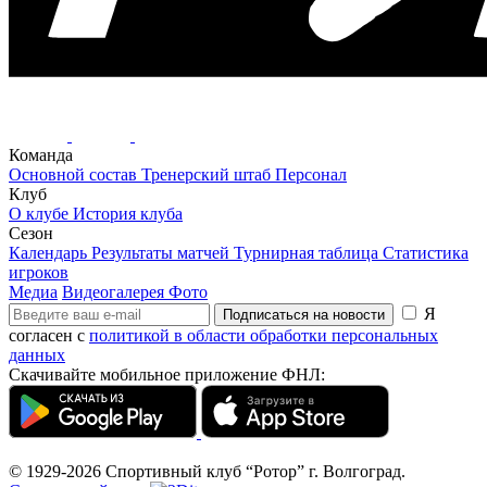
Команда
Основной состав
Тренерский штаб
Персонал
Клуб
О клубе
История клуба
Сезон
Календарь
Результаты матчей
Турнирная таблица
Статистика
игроков
Медиа
Видеогалерея
Фото
Я
Подписаться на новости
согласен с
политикой в области обработки персональных
данных
Скачивайте мобильное приложение ФНЛ:
© 1929-2026
Спортивный клуб “Ротор”
г. Волгоград.