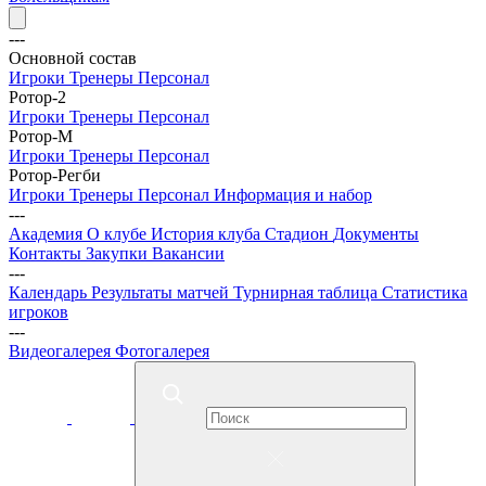
---
Основной состав
Игроки
Тренеры
Персонал
Ротор-2
Игроки
Тренеры
Персонал
Ротор-М
Игроки
Тренеры
Персонал
Ротор-Регби
Игроки
Тренеры
Персонал
Информация и набор
---
Академия
О клубе
История клуба
Стадион
Документы
Контакты
Закупки
Вакансии
---
Календарь
Результаты матчей
Турнирная таблица
Статистика
игроков
---
Видеогалерея
Фотогалерея