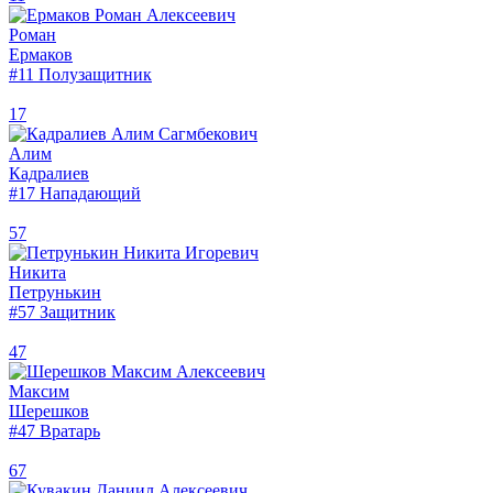
Роман
Ермаков
#11
Полузащитник
17
Алим
Кадралиев
#17
Нападающий
57
Никита
Петрунькин
#57
Защитник
47
Максим
Шерешков
#47
Вратарь
67