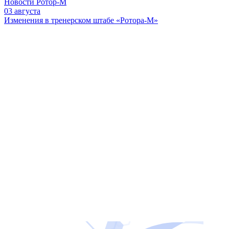
Новости Ротор-М
03 августа
Изменения в тренерском штабе «Ротора-М»