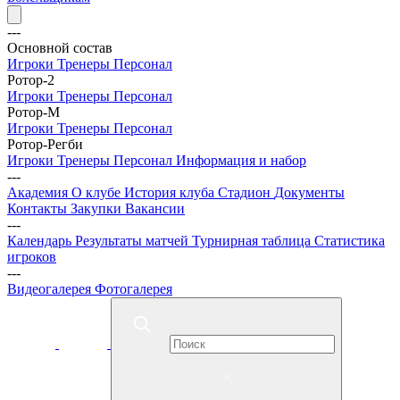
---
Основной состав
Игроки
Тренеры
Персонал
Ротор-2
Игроки
Тренеры
Персонал
Ротор-М
Игроки
Тренеры
Персонал
Ротор-Регби
Игроки
Тренеры
Персонал
Информация и набор
---
Академия
О клубе
История клуба
Стадион
Документы
Контакты
Закупки
Вакансии
---
Календарь
Результаты матчей
Турнирная таблица
Статистика
игроков
---
Видеогалерея
Фотогалерея