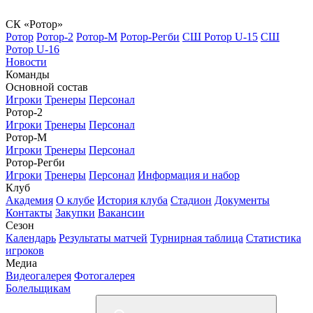
СК «Ротор»
Ротор
Ротор-2
Ротор-М
Ротор-Регби
СШ Ротор U-15
СШ
Ротор U-16
Новости
Команды
Основной состав
Игроки
Тренеры
Персонал
Ротор-2
Игроки
Тренеры
Персонал
Ротор-М
Игроки
Тренеры
Персонал
Ротор-Регби
Игроки
Тренеры
Персонал
Информация и набор
Клуб
Академия
О клубе
История клуба
Стадион
Документы
Контакты
Закупки
Вакансии
Сезон
Календарь
Результаты матчей
Турнирная таблица
Статистика
игроков
Медиа
Видеогалерея
Фотогалерея
Болельщикам