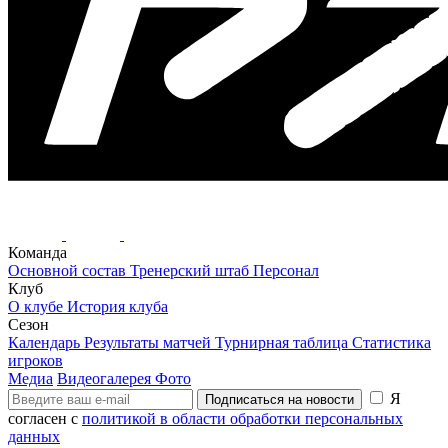
Команда
Основной состав
Тренерский штаб
Персонал
Клуб
О клубе
История клуба
Сезон
Календарь
Результаты матчей
Турнирная таблица
Статистика
игроков
Медиа
Видеогалерея
Фото
Я
Подписаться на новости
согласен с
политикой в области обработки персональных
данных