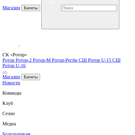
Магазин
Билеты
СК «Ротор»
Ротор
Ротор-2
Ротор-М
Ротор-Регби
СШ Ротор U-15
СШ
Ротор U-16
Магазин
Билеты
Новости
Команды
Клуб
Сезон
Медиа
Болельщикам