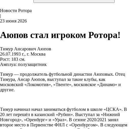
Новости Ротора
|
23 июня 2026
Аюпов стал игроком Ротора!
Тимур Ансарович Аюпов
26.07.1993 г., г. Москва
Рост: 183 см.
Амплуа: полузащитник
Тимур — продолжатель футбольной династии Аюповых. Отец
Тимура, Ансар Аюпов, выступал за такие клубы, как
московский «Локомотив», «Твенте», московское «Динамо» и
другие.
Тимур начинал начал заниматься футболом в школе «ЦСКА». В
20 лет перешёл в казанский «Рубин». Выступал за «Нижний
Новгород», «Оренбург» и «Урал». В сезоне 2020/2021 занял
второе место в Первенстве ФНЛ с «Оренбургом». В следующем