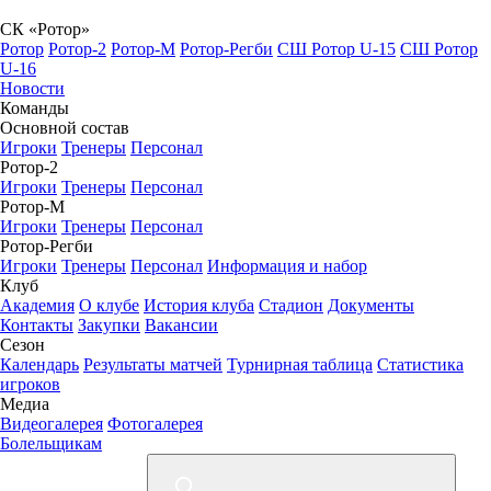
СК «Ротор»
Ротор
Ротор-2
Ротор-М
Ротор-Регби
СШ Ротор U-15
СШ Ротор
U-16
Новости
Команды
Основной состав
Игроки
Тренеры
Персонал
Ротор-2
Игроки
Тренеры
Персонал
Ротор-М
Игроки
Тренеры
Персонал
Ротор-Регби
Игроки
Тренеры
Персонал
Информация и набор
Клуб
Академия
О клубе
История клуба
Стадион
Документы
Контакты
Закупки
Вакансии
Сезон
Календарь
Результаты матчей
Турнирная таблица
Статистика
игроков
Медиа
Видеогалерея
Фотогалерея
Болельщикам