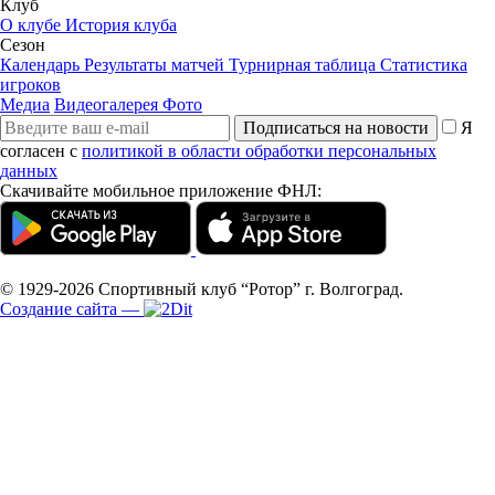
Клуб
О клубе
История клуба
Сезон
Календарь
Результаты матчей
Турнирная таблица
Статистика
игроков
Медиа
Видеогалерея
Фото
Подписаться на новости
Я
согласен с
политикой в области обработки персональных
данных
Скачивайте мобильное приложение ФНЛ:
© 1929-2026
Спортивный клуб “Ротор”
г. Волгоград.
Создание сайта
—