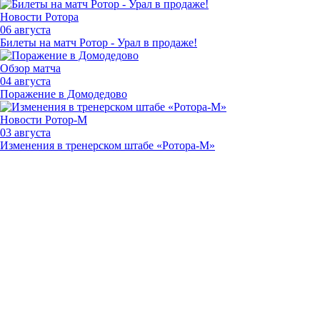
Новости Ротора
06 августа
Билеты на матч Ротор - Урал в продаже!
Обзор матча
04 августа
Поражение в Домодедово
Новости Ротор-М
03 августа
Изменения в тренерском штабе «Ротора-М»