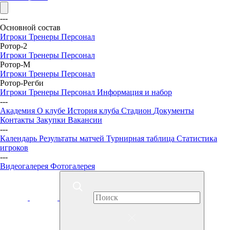
---
Основной состав
Игроки
Тренеры
Персонал
Ротор-2
Игроки
Тренеры
Персонал
Ротор-М
Игроки
Тренеры
Персонал
Ротор-Регби
Игроки
Тренеры
Персонал
Информация и набор
---
Академия
О клубе
История клуба
Стадион
Документы
Контакты
Закупки
Вакансии
---
Календарь
Результаты матчей
Турнирная таблица
Статистика
игроков
---
Видеогалерея
Фотогалерея